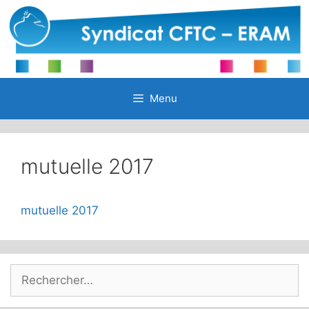
Aller
au
contenu
Menu
mutuelle 2017
mutuelle 2017
Rechercher :