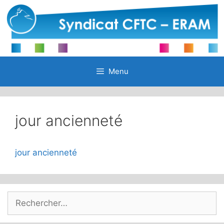
Aller
au
contenu
Menu
jour ancienneté
jour ancienneté
Rechercher :