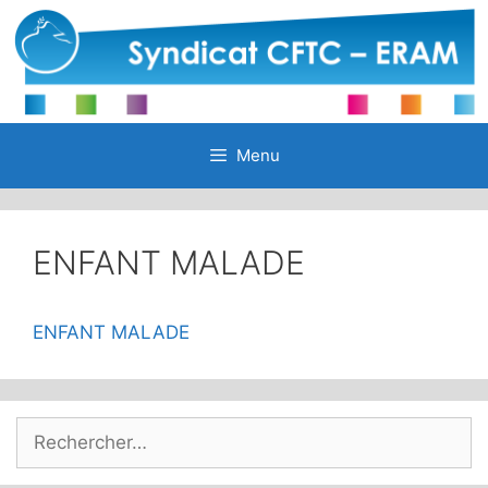
Aller
au
contenu
Menu
ENFANT MALADE
ENFANT MALADE
Rechercher :