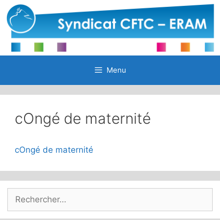
Aller
au
contenu
Menu
cOngé de maternité
cOngé de maternité
Rechercher :